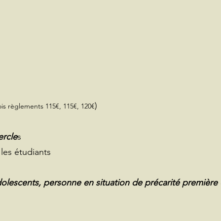
)
ois règlements 115€, 115€, 120€
ercle
s
 les étudiants
 adolescents, personne en situation de précarité première 