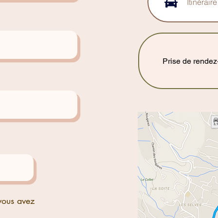
Itinérai
Prise de rendez
vous avez