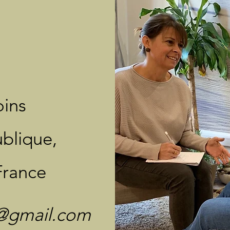
oins
blique,
France
rd@gmail.com