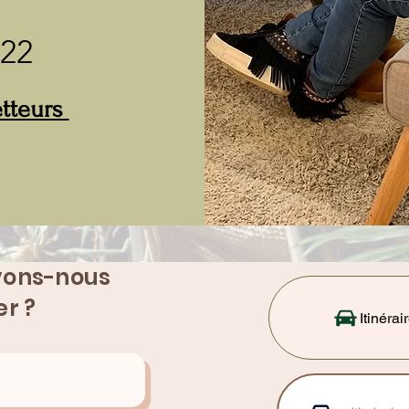
 22
etteurs
ons-nous
er ?
Itinéra