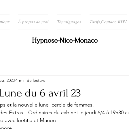
ations
À propos de moi
Témoignages
Tarifs,Contact, RDV
Hypnose-Nice-Monaco
avr. 2023
1 min de lecture
Lune du 6 avril 23
s et la nouvelle lune  cercle de femmes.
des Extras…Ordinaires du cabinet le jeudi 6/4 à 19h30 a
avec loetitia et Marion 
onore 