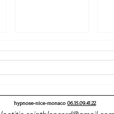
L'Intérêt de la Méditation
Guidée Enrichie au Tambour
Chamanique
Dans un monde où le stress et les
distractions sont omniprésents,
de plus en plus de personnes se
tournent vers la méditation pour...
🌪️✨ 
épreu
hypnose-nice-monaco
06.15.09.41.22