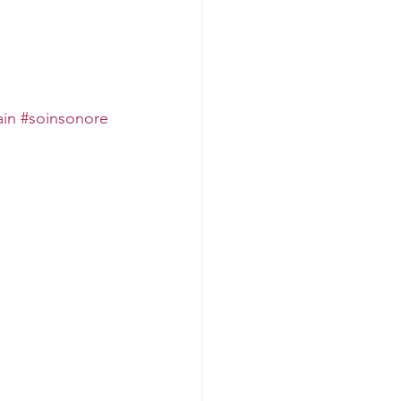
ain
#soinsonore