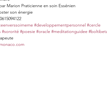
e par Marion Praticienne en soin Essénien 
ster son énergie 
 0615094122
nceenverssoimeme
#developpementpersonnel
#cercle
s
#sororité
#poesie
#oracle
#meditationguidee
#boltibet
rapeute
-monaco.com