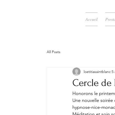
Accueil
Prest
All Posts
loetitiasaintblanc
5 
Cercle de 
Honorons le printemp
Une nouvelle soirée 
hypnose-nice-monaco 
Méditation et soin s