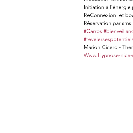
Initiation à l’énergi
ReConnexion  et boo
Réservation par sms
#Carros
#bienveilla
#revelersespotentiel
Marion Cicero - Thé
Www.Hypnose-nice