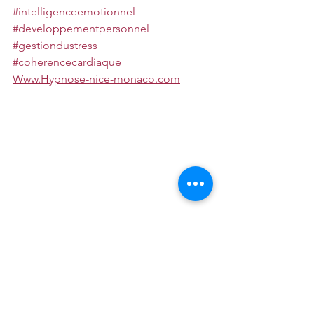
#intelligenceemotionnel
#developpementpersonnel
#gestiondustress
#coherencecardiaque
Www.Hypnose-nice-monaco.com